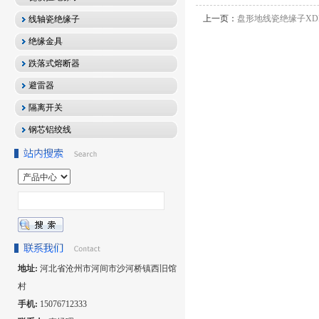
上一页：
盘形地线瓷绝缘子XDP
线轴瓷绝缘子
绝缘金具
跌落式熔断器
避雷器
隔离开关
钢芯铝绞线
地址:
河北省沧州市河间市沙河桥镇西旧馆
村
手机:
15076712333