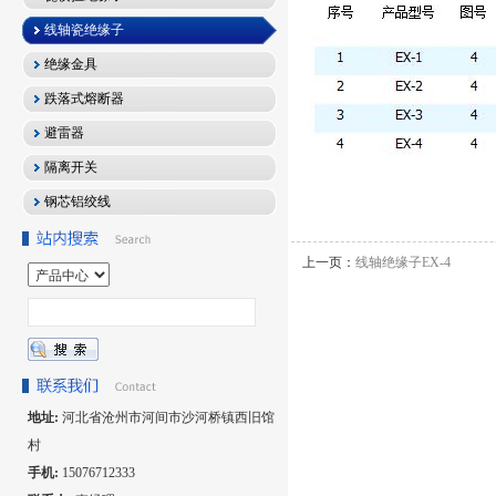
线轴瓷绝缘子
绝缘金具
跌落式熔断器
避雷器
隔离开关
钢芯铝绞线
上一页：
线轴绝缘子EX-4
地址:
河北省沧州市河间市沙河桥镇西旧馆
村
手机:
15076712333